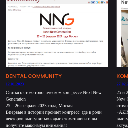
DENTAL COMMUNITY
КОМ
12.01.2023
27.02.
Статья о стоматологическом конгрессе Next New
25 и 
Generation
New G
25 – 26 февраля 2023 года, Москва.
стома
Впервые в истории пройдёт конгресс, где в роли
«AZI
лекторов выступят молодые стоматологи и вы
высту
получите максимум внимания!
актуа