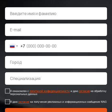
Введите имя и фамилию
E-mail
+7
Город
Специализация
Я ознакомлен с
политикой конфиденциальности
и даю
согласие
на обработку
персональных данных
Я даю
согласие
на получение рекламных и информационных сообщения NNG